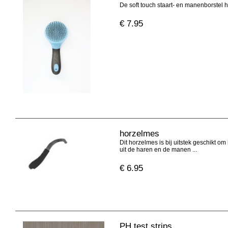
De soft touch staart- en manenborstel h
€
7.95
horzelmes
Dit horzelmes is bij uitstek geschikt om 
uit de haren en de manen ...
€
6.95
PH test strips