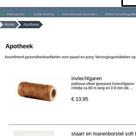
Klant gericht
Snelle levering
Internationaal verzenden
Online betaalmogelij
Home
Apotheek
Apotheek
Assortiment gezondheidsartikelen voor paard en pony. Verzorgingsmiddelen op 
invlechtgaren
pektouw ofwel gewaxed invlechtgaren
rolletje ca 80 m lang en 0.8 mm dik ...
€
13.95
staart en manenborstel soft 