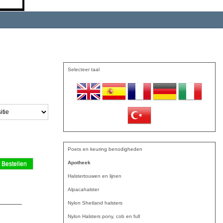
Selecteer taal
Poets en keuring benodigheden
Apotheek
Halstertouwen en lijnen
Alpacahalster
Nylon Shetland halsters
Nylon Halsters pony, cob en full