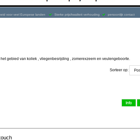
kheid voor veel Europese landen
Sterke prijs/kwaliteit verhouding
persoonlijk contact
het gebied van koliek , vliegenbesrijding , zomerexzeem en veulengeboorte.
Sorteer op:
touch