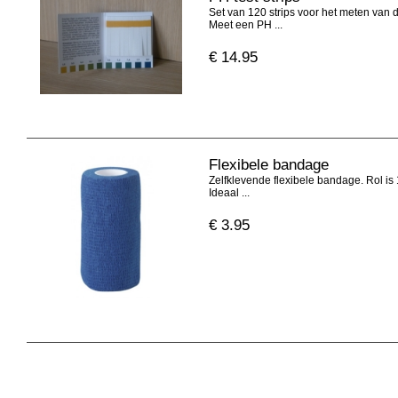
Set van 120 strips voor het meten van
Meet een PH ...
€
14.95
Flexibele bandage
Zelfklevende flexibele bandage. Rol is
Ideaal ...
€
3.95