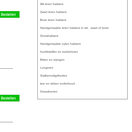
Wit leren halsters
Zwart leren halsters
Bruin leren halsters
Handgemaakte leren halsters in wit , zwart of bruin
Showhalsters
Handgemaakte nylon halsters
hoofdstellen en toebehoren
Bitten en stangen
Longeren
Stalbenodigdheden
leer en deken onderhoud
Graaskorven