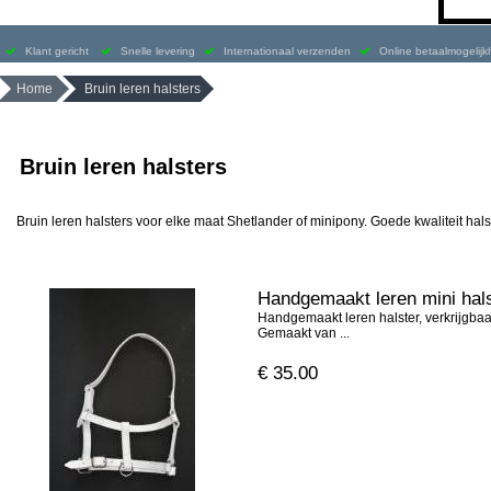
Klant gericht
Snelle levering
Internationaal verzenden
Online betaalmogelij
Home
Bruin leren halsters
Bruin leren halsters
Bruin leren halsters voor elke maat Shetlander of minipony. Goede kwaliteit hals
Handgemaakt leren mini hals
Handgemaakt leren halster, verkrijgbaar 
Gemaakt van ...
€
35.00