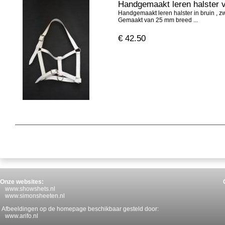
Handgemaakt leren halster v
Handgemaakt leren halster in bruin , zwa
Gemaakt van 25 mm breed ...
€
42.50
Onze websites:
www.showshets.nl
www.simonsheeten.nl
Afbeeldingen op de homepage beschikbaar gesteld door:
www.arifo.nl