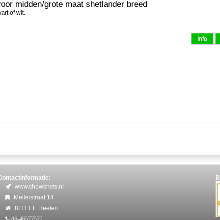
oor midden/grote maat shetlander breed
rt of wit.
Contactinformatie:
B
www.showshets.nl
Meilerstraat 14
8111 EE Heeten
06-46577572