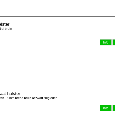
lster
 of bruin
at halster
 16 mm breed bruin of zwart tuigleder, ...