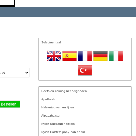
Selecteer taal
Poets en keuring benodigheden
Apotheek
Halstertouwen en lijnen
Alpacahalster
Nylon Shetland halsters
Nylon Halsters pony, cob en full