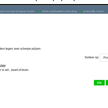
kheid voor veel Europese landen
Sterke prijs/kwaliteit verhouding
persoonlijk contact
ters tegen zeer scherpe prijzen.
Sorteer op:
ter
in wit , zwart of bruin.