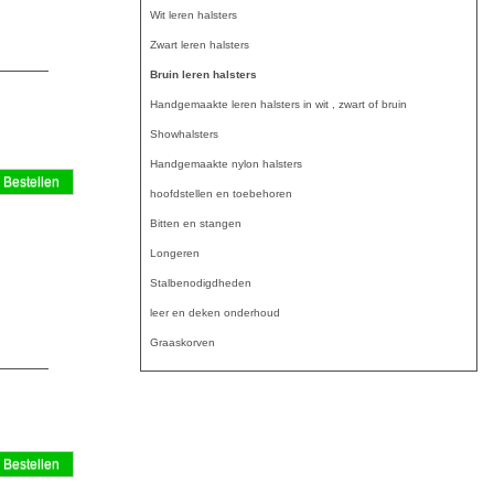
Wit leren halsters
Zwart leren halsters
Bruin leren halsters
Handgemaakte leren halsters in wit , zwart of bruin
Showhalsters
Handgemaakte nylon halsters
hoofdstellen en toebehoren
Bitten en stangen
Longeren
Stalbenodigdheden
leer en deken onderhoud
Graaskorven