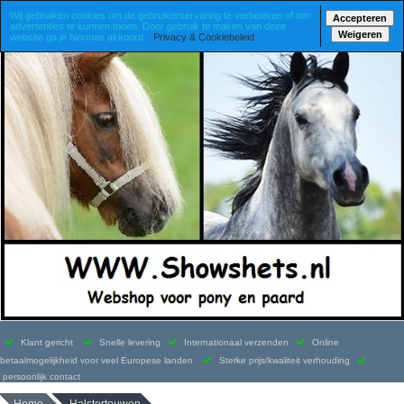
Wij gebruiken cookies om de gebruikerservaring te verbeteren of om
Accepteren
advertenties te kunnen tonen. Door gebruik te maken van deze
Weigeren
website ga je hiermee akkoord.
Privacy & Cookiebeleid
Klant gericht
Snelle levering
Internationaal verzenden
Online
betaalmogelijkheid voor veel Europese landen
Sterke prijs/kwaliteit verhouding
persoonlijk contact