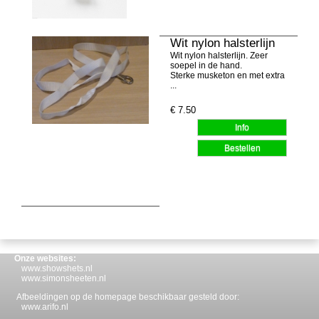
Wit nylon halsterlijn
Wit nylon halsterlijn. Zeer
soepel in de hand.
Sterke musketon en met extra
...
€
7.50
Onze websites:
www.showshets.nl
www.simonsheeten.nl
Afbeeldingen op de homepage beschikbaar gesteld door:
www.arifo.nl