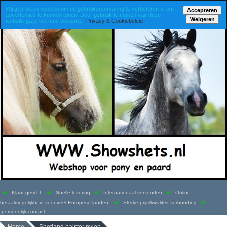
Wij gebruiken cookies om de gebruikerservaring te verbeteren of om
Accepteren
advertenties te kunnen tonen. Door gebruik te maken van deze
Weigeren
website ga je hiermee akkoord.
Privacy & Cookiebeleid
Klant gericht
Snelle levering
Internationaal verzenden
Online
betaalmogelijkheid voor veel Europese landen
Sterke prijs/kwaliteit verhouding
persoonlijk contact