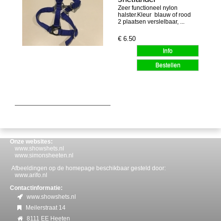
Zeer functioneel nylon
halster.Kleur blauw of rood
2 plaatsen verslelbaar, ...
€
6.50
Onze websites:
www.showshets.nl
www.simonsheeten.nl
Afbeeldingen op de homepage beschikbaar gesteld door:
www.arifo.nl
Contactinformatie:
www.showshets.nl
Meilerstraat 14
8111 EE Heeten