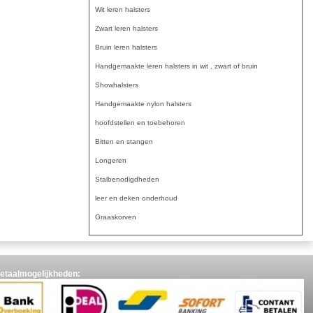
Wit leren halsters
Zwart leren halsters
Bruin leren halsters
Handgemaakte leren halsters in wit , zwart of bruin
Showhalsters
Handgemaakte nylon halsters
hoofdstellen en toebehoren
Bitten en stangen
Longeren
Stalbenodigdheden
leer en deken onderhoud
Graaskorven
etaalmogelijkheden: