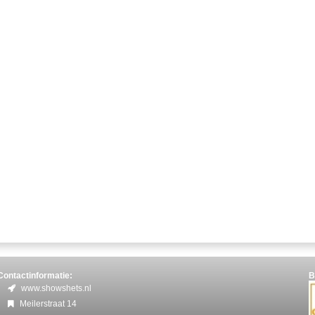
Contactinformatie:
B
www.showshets.nl
Meilerstraat 14