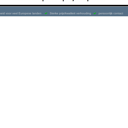
kheid voor veel Europese landen
Sterke prijs/kwaliteit verhouding
persoonlijk contact