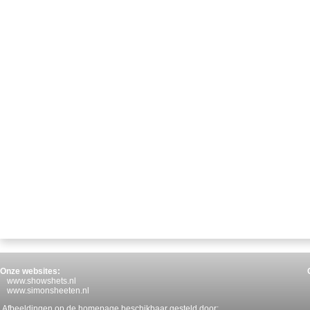
Onze websites:
www.showshets.nl
www.simonsheeten.nl
Afbeeldingen op de homepage beschikbaar gesteld door: