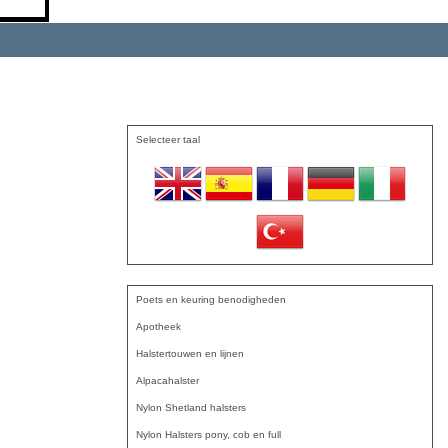
Selecteer taal
Poets en keuring benodigheden
Apotheek
Halstertouwen en lijnen
Alpacahalster
Nylon Shetland halsters
Nylon Halsters pony, cob en full