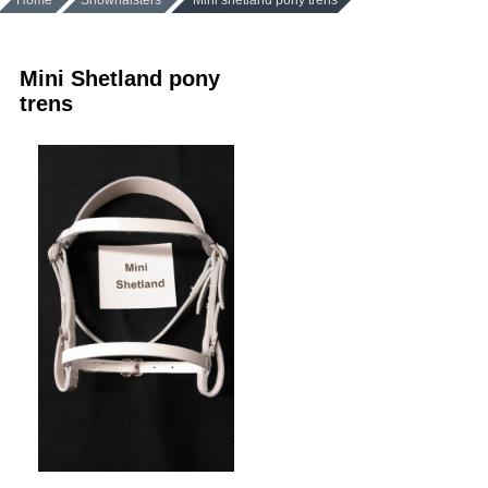
Home
Showhalsters
Mini shetland pony trens
Mini Shetland pony
trens