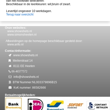
van het hoofdstel selecteren:
Beschikbaar in de leerkleuren: wit,bruin of zwart.
Levertijd ongeveer 10 werkdagen.
Terug naar overzicht
Onze websites:
www.showshets.nl
www.simonsheeten.nl
Afbeeldingen op de homepage beschikbaar gesteld door:
www.arifo.nl
Contactinformatie:
www.showshets.nl
Meilerstraat 14
8111 EE Heeten
06-46577572
info@showshets.nl
BTW Nummer:NL003379896B15
KvK nummer: 86582666
Betaalmogelijkheden: