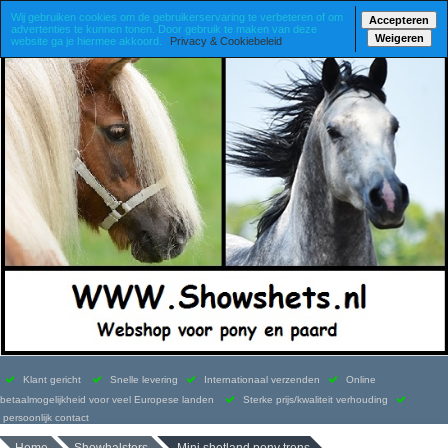
Wij gebruiken cookies om de gebruikerservaring te verbeteren of om
Accepteren
advertenties te kunnen tonen. Door gebruik te maken van deze
Weigeren
website ga je hiermee akkoord.
Privacy & Cookiebeleid
Klant gericht
Snelle levering
Internationaal verzenden
Online
betaalmogelijkheid voor veel Europese landen
Sterke prijs/kwaliteit verhouding
persoonlijk contact