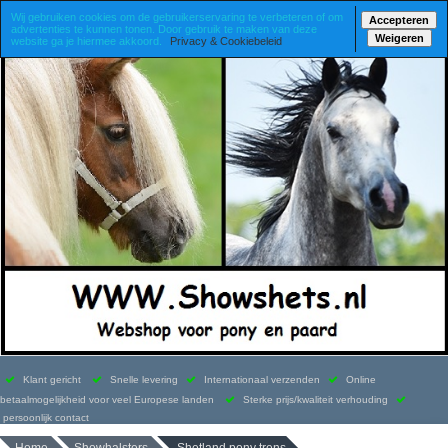
Wij gebruiken cookies om de gebruikerservaring te verbeteren of om
Accepteren
advertenties te kunnen tonen. Door gebruik te maken van deze
Weigeren
website ga je hiermee akkoord.
Privacy & Cookiebeleid
Klant gericht
Snelle levering
Internationaal verzenden
Online
betaalmogelijkheid voor veel Europese landen
Sterke prijs/kwaliteit verhouding
persoonlijk contact