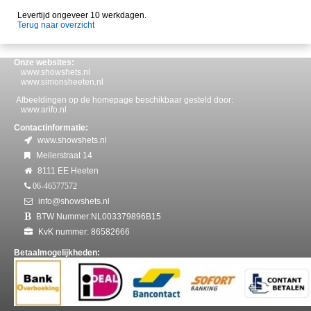
Levertijd ongeveer 10 werkdagen.
Terug naar overzicht
Onze websites:
www.showshets.nl
www.simonsheeten.nl
Afbeeldingen op de homepage beschikbaar gesteld door:
www.arifo.nl
Contactinformatie:
www.showshets.nl
Meilerstraat 14
8111 EE Heeten
06-46577572
info@showshets.nl
BTW Nummer:NL003379896B15
KvK nummer: 86582666
Betaalmogelijkheden: