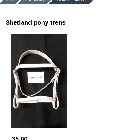
Home
Showhalsters
Shetland pony trens
Shetland pony trens
35.00