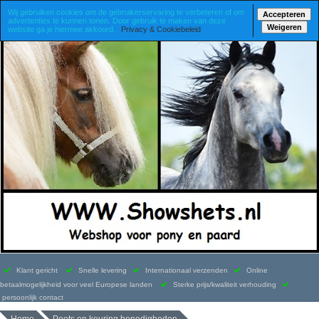
Wij gebruiken cookies om de gebruikerservaring te verbeteren of om
Accepteren
advertenties te kunnen tonen. Door gebruik te maken van deze
Weigeren
website ga je hiermee akkoord.
Privacy & Cookiebeleid
Klant gericht
Snelle levering
Internationaal verzenden
Online
betaalmogelijkheid voor veel Europese landen
Sterke prijs/kwaliteit verhouding
persoonlijk contact