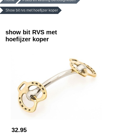
Home
Poets en keuring benodigheden
Show bit rvs met hoefijzer koper
show bit RVS met
hoefijzer koper
32.95